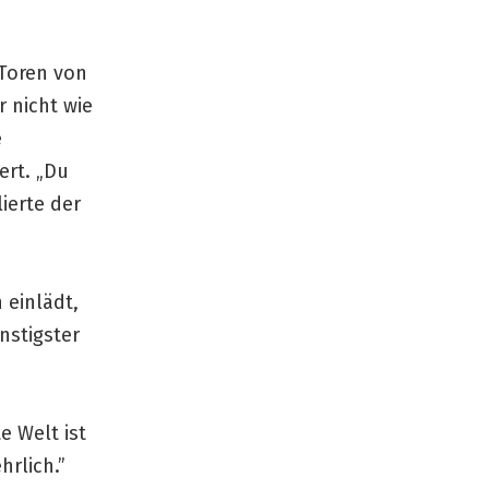
 Toren von
r nicht wie
e
ert. „Du
ierte der
 einlädt,
ünstigster
e Welt ist
hrlich.”