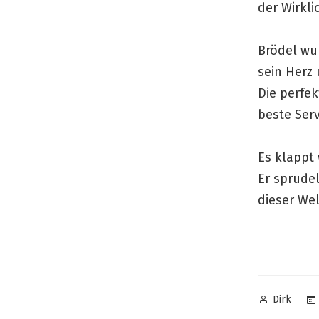
der Wirkli
Brödel wur
sein Herz 
Die perfe
beste Serv
Es klappt 
Er sprude
dieser We
Veröffentl
Dirk
von