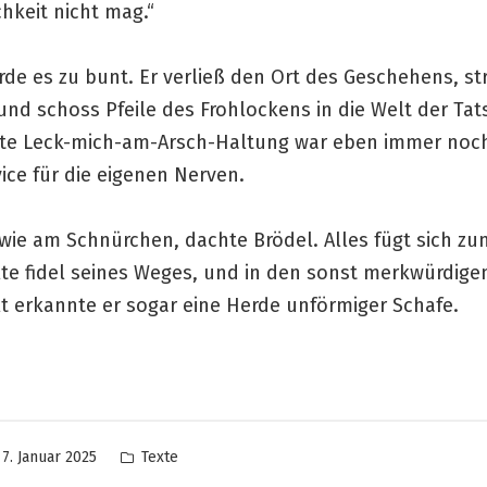
chkeit nicht mag.“
de es zu bunt. Er verließ den Ort des Geschehens, st
und schoss Pfeile des Frohlockens in die Welt der Ta
kte Leck-mich-am-Arsch-Haltung war eben immer noc
ice für die eigenen Nerven.
wie am Schnürchen, dachte Brödel. Alles fügt sich zu
lte fidel seines Weges, und in den sonst merkwürdige
lt erkannte er sogar eine Herde unförmiger Schafe.
icht
Veröffentlicht
7. Januar 2025
Texte
in