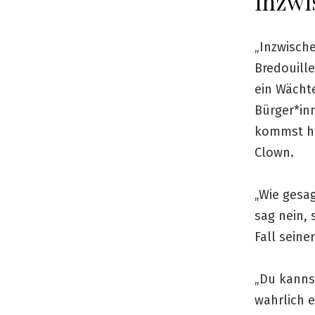
Inzwi
„Inzwische
Bredouille
ein Wächte
Bürger*inn
kommst hie
Clown.
„Wie gesag
sag nein, 
Fall sein
„Du kannst
wahrlich e