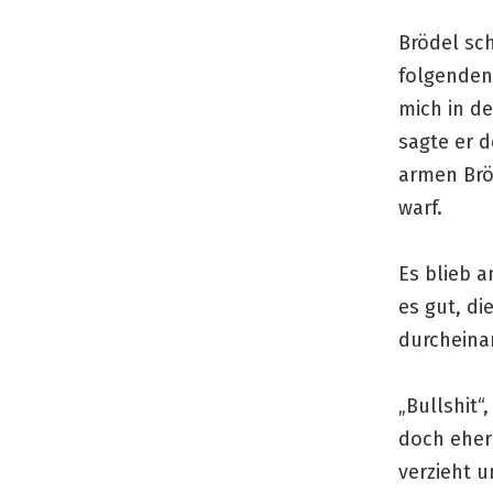
Brödel sc
folgenden 
mich in d
sagte er d
armen Bröd
warf.
Es blieb a
es gut, di
durcheinan
„Bullshit“
doch eher
verzieht u