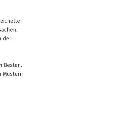
reichelte
tsachen.
h der
m Besten.
n Mustern