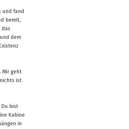
h und fand
d bereit,
u das
f und dem
Existenz
 Mir geht
nichts ist
 Du bist
ine Kabine
hängen in