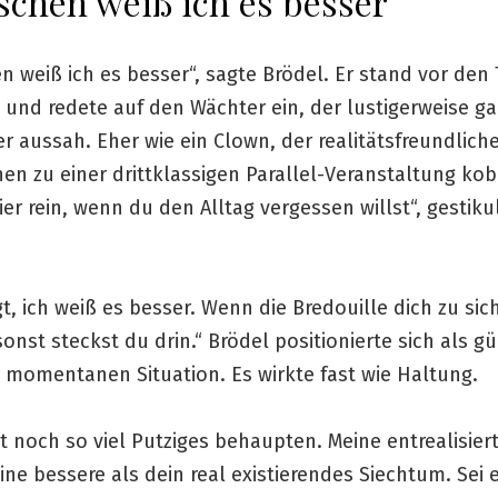
schen weiß ich es besser
n weiß ich es besser“, sagte Brödel. Er stand vor den
 und redete auf den Wächter ein, der lustigerweise ga
r aussah. Eher wie ein Clown, der realitätsfreundlich
en zu einer drittklassigen Parallel-Veranstaltung kob
r rein, wenn du den Alltag vergessen willst“, gestikul
t, ich weiß es besser. Wenn die Bredouille dich zu sich
sonst steckst du drin.“ Brödel positionierte sich als g
er momentanen Situation. Es wirkte fast wie Haltung.
 noch so viel Putziges behaupten. Meine entrealisiert
ine bessere als dein real existierendes Siechtum. Sei e