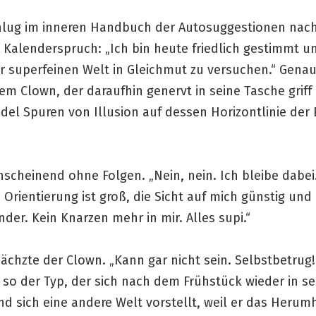
hlug im inneren Handbuch der Autosuggestionen nac
Kalenderspruch: „Ich bin heute friedlich gestimmt un
er superfeinen Welt in Gleichmut zu versuchen.“ Gena
em Clown, der daraufhin genervt in seine Tasche grif
el Spuren von Illusion auf dessen Horizontlinie der 
nscheinend ohne Folgen. „Nein, nein. Ich bleibe dabei.
e Orientierung ist groß, die Sicht auf mich günstig und 
der. Kein Knarzen mehr in mir. Alles supi.“
, ächzte der Clown. „Kann gar nicht sein. Selbstbetrug!
 so der Typ, der sich nach dem Frühstück wieder in se
nd sich eine andere Welt vorstellt, weil er das Herum